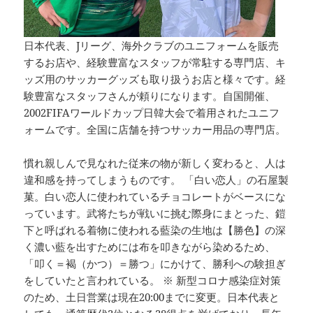
日本代表、Jリーグ、海外クラブのユニフォームを販売
するお店や、経験豊富なスタッフが常駐する専門店、キ
ッズ用のサッカーグッズも取り扱うお店と様々です。経
験豊富なスタッフさんが頼りになります。自国開催、
2002FIFAワールドカップ日韓大会で着用されたユニフ
ォームです。全国に店舗を持つサッカー用品の専門店。
慣れ親しんで見なれた従来の物が新しく変わると、人は
違和感を持ってしまうものです。 「白い恋人」の石屋製
菓。白い恋人に使われているチョコレートがベースにな
っています。武将たちが戦いに挑む際身にまとった、鎧
下と呼ばれる着物に使われる藍染の生地は【勝色】の深
く濃い藍を出すためには布を叩きながら染めるため、
「叩く＝褐（かつ）＝勝つ」にかけて、勝利への験担ぎ
をしていたと言われている。 ※ 新型コロナ感染症対策
のため、土日営業は現在20:00までに変更。日本代表と