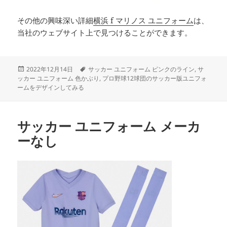
その他の興味深い詳細
横浜 f マリノス ユニフォーム
は、
当社のウェブサイト上で見つけることができます。
投
タ
2022年12月14日
サッカー ユニフォーム ピンクのライン
,
サ
稿
グ
ッカー ユニフォーム 色かぶり
,
プロ野球12球団のサッカー版ユニフォ
日:
ームをデザインしてみる
サッカー ユニフォーム メーカ
ーなし