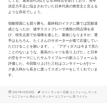
しても、通算歴代3位となる38得点を挙げており、長年
決定力不足に悩まされていた日本代表の救世主と言える
ような存在でしょう。
宿敵韓国にも競り勝ち、最終戦のイラクに勝てば悲願達
成となったが、後半ラストプレーで痛恨の同点弾を浴
び、得失点差で出場権を逃した。最後になりますが、選
手はもちろん、たくさんのサポーターが着て応援してい
ただけることを願います。 」「アディダスは今まで見た
ことのないような、最高のシャツを造り上げた」と日本
の空をテーマにしたサムライブルーの新ユニフォームを
評価した。今回取り上げた三社はコンサドーレがJリー
グ参入時から長きに渡ってスポンサーをしてくれていま
す。
投
タ
2021年10月29日
キリン サッカー 応募 ユニフォーム
,
サッカ
稿
グ
ー ユニフォーム 色かぶり
,
サッカー ユニフォーム 黒 ウイイレ
日: