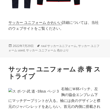
サッカー ユニフォーム かわいい
詳細については、当社
のウェブサイトをご覧ください。
投
タ
2022年7月29日
raul サッカーユニフォーム
,
サッカー ユニフ
稿
グ
ォーム used
,
サッカー ユニフォーム 色かぶり
日:
サッカー ユニフォーム 赤 青 ス
トライプ
右袖にＷ杯パッチ、左
胸の協会エンブレム下
にマッチデープリントが入る。袖には炎のデザインと襟
元のジャパンレッドをあしらい。首元の内側に搭載され