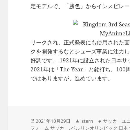
定モデルで、「勝色」からインスピレー
リークされ、正式発表にも使用された画
クを開発するなどシューズ事業に注力し
好調です。 1921年に設立された日本サ
2021年は「The Year」と銘打ち、
ではありますが、進めています。
投
作
タ
2021年10月29日
istern
サッカーユニ
稿
成
グ
フォーム サッカー
,
ベルリンオリンピック 日本