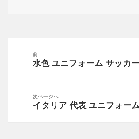
日:
者
投
稿
前
水色 ユニフォーム サッカ
ナ
前
ビ
の
ゲ
投
ー
稿:
次ページへ
シ
イタリア 代表 ユニフォー
次
ョ
の
ン
投
稿: